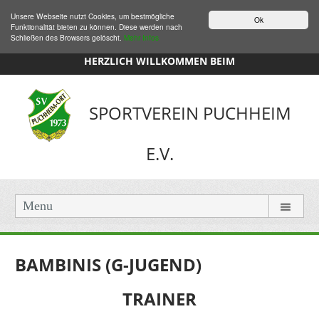
Unsere Webseite nutzt Cookies, um bestmögliche
Ok
Funktionalität bieten zu können. Diese werden nach
Schließen des Browsers gelöscht.
Mehr Infos
HERZLICH WILLKOMMEN BEIM
SPORTVEREIN PUCHHEIM
E.V.
Menu
BAMBINIS (G-JUGEND)
TRAINER